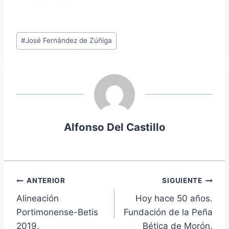
Etiquetas
#
José Fernández de Zúñiga
de
la
entrada:
Alfonso Del Castillo
Navegación
ANTERIOR
SIGUIENTE
Alineación
Hoy hace 50 años.
de
Portimonense-Betis
Fundación de la Peña
entradas
2019.
Bética de Morón.