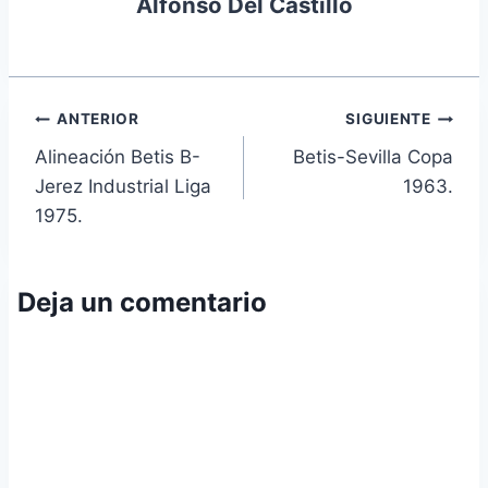
Alfonso Del Castillo
Navegación
ANTERIOR
SIGUIENTE
Alineación Betis B-
Betis-Sevilla Copa
de
Jerez Industrial Liga
1963.
entradas
1975.
Deja un comentario