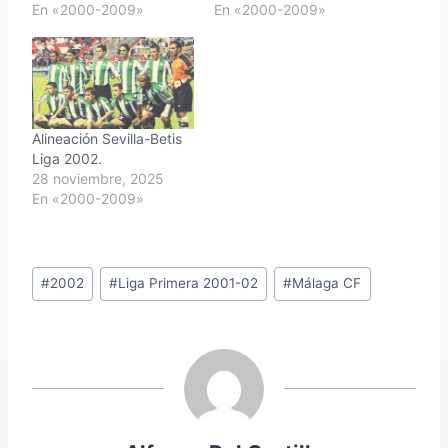
En «2000-2009»
En «2000-2009»
Alineación Sevilla-Betis
Liga 2002.
28 noviembre, 2025
En «2000-2009»
Etiquetas
#
2002
#
Liga Primera 2001-02
#
Málaga CF
de
la
entrada: