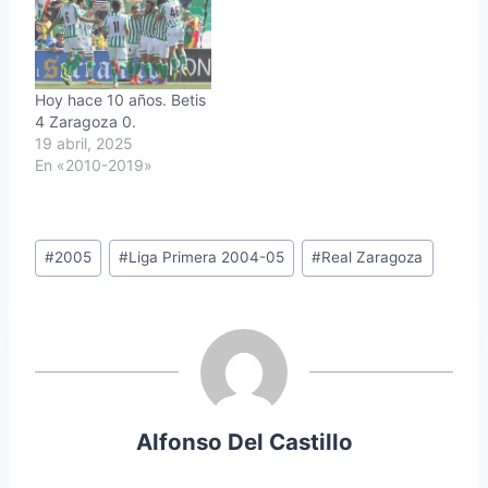
Hoy hace 10 años. Betis
4 Zaragoza 0.
19 abril, 2025
En «2010-2019»
Etiquetas
#
2005
#
Liga Primera 2004-05
#
Real Zaragoza
de
la
entrada:
Alfonso Del Castillo