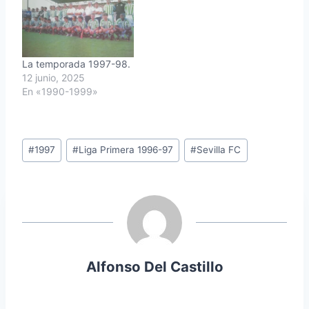
La temporada 1997-98.
12 junio, 2025
En «1990-1999»
Etiquetas
#
1997
#
Liga Primera 1996-97
#
Sevilla FC
de
la
entrada:
Alfonso Del Castillo