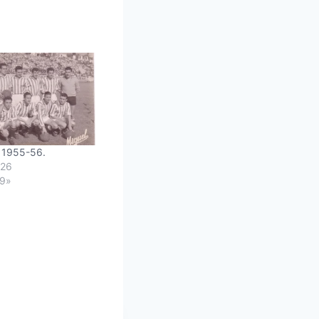
 1955-56.
026
59»