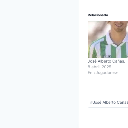
Relacionado
José Alberto Cañas.
8 abril, 2025
En «Jugadores»
Etiquetas
#
José Alberto Caña
de
la
entrada: