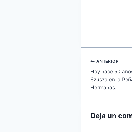
Navegaci
ANTERIOR
Hoy hace 50 año
de
Szusza en la Peñ
entradas
Hermanas.
Deja un com