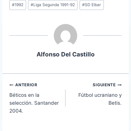
Etiquetas
#
1992
#
Liga Segunda 1991-92
#
SD Eibar
de
la
entrada:
Alfonso Del Castillo
Navegación
ANTERIOR
SIGUIENTE
Béticos en la
Fútbol ucraniano y
de
selección. Santander
Betis.
entradas
2004.