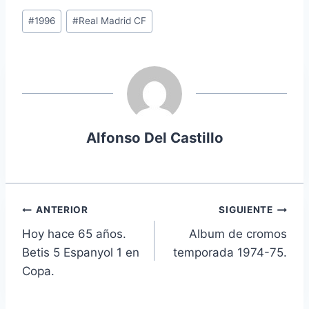
Etiquetas
#
1996
#
Real Madrid CF
de
la
entrada:
Alfonso Del Castillo
Navegación
ANTERIOR
SIGUIENTE
Hoy hace 65 años.
Album de cromos
de
Betis 5 Espanyol 1 en
temporada 1974-75.
entradas
Copa.