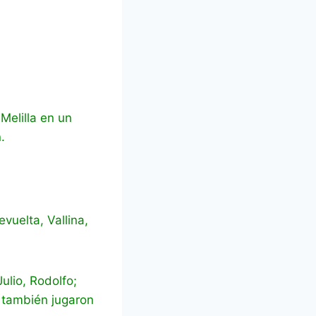
Melilla en un
.
vuelta, Vallina,
Julio, Rodolfo;
 también jugaron