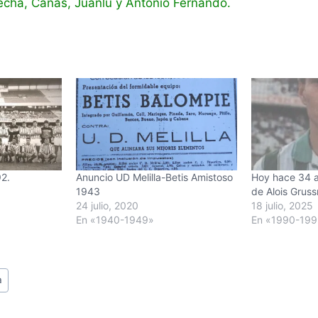
Recha, Cañas, Juanlu y Antonio Fernando.
2.
Anuncio UD Melilla-Betis Amistoso
Hoy hace 34 a
1943
de Alois Grus
24 julio, 2020
18 julio, 2025
En «1940-1949»
En «1990-19
a