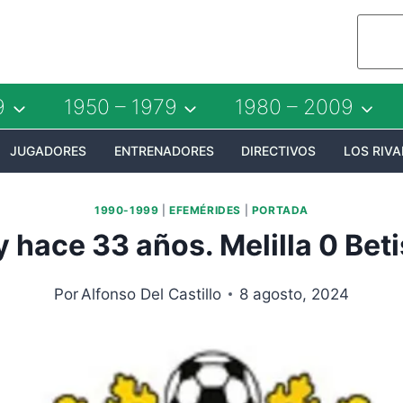
9
1950 – 1979
1980 – 2009
JUGADORES
ENTRENADORES
DIRECTIVOS
LOS RIVA
1990-1999
|
EFEMÉRIDES
|
PORTADA
 hace 33 años. Melilla 0 Beti
Por
Alfonso Del Castillo
8 agosto, 2024