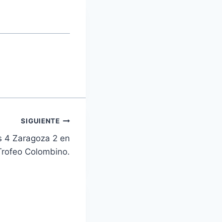
SIGUIENTE
s 4 Zaragoza 2 en
Trofeo Colombino.