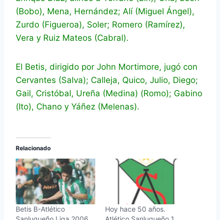
(Bobo), Mena, Hernández; Alí (Miguel Ángel),
Zurdo (Figueroa), Soler; Romero (Ramírez),
Vera y Ruiz Mateos (Cabral).
El Betis, dirigido por John Mortimore, jugó con
Cervantes (Salva); Calleja, Quico, Julio, Diego;
Gail, Cristóbal, Ureña (Medina) (Romo); Gabino
(Ito), Chano y Yáñez (Melenas).
Relacionado
Betis B-Atlético
Hoy hace 50 años.
Sanluqueño Liga 2006.
Atlético Sanluqueño 1