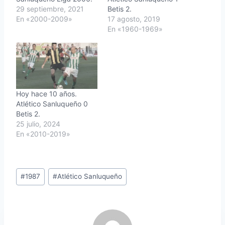
29 septiembre, 2021
Betis 2.
En «2000-2009»
17 agosto, 2019
En «1960-1969»
Hoy hace 10 años.
Atlético Sanluqueño 0
Betis 2.
25 julio, 2024
En «2010-2019»
Etiquetas
#
1987
#
Atlético Sanluqueño
de
la
entrada: