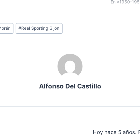
En «1950-19
Morán
#
Real Sporting Gijón
Alfonso Del Castillo
ón
Hoy hace 5 años. 