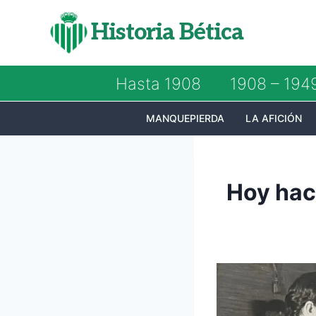
Saltar
Historia Bética
al
contenido
Hasta 1908
1908 – 194
MANQUEPIERDA
LA AFICIÓN
Hoy hac