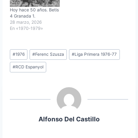
Hoy hace 50 años. Betis
4 Granada 1.
28 marzo, 2026
En «1970-1979»
Etiquetas
#
1976
#
Ferenc Szusza
#
Liga Primera 1976-77
de
#
RCD Espanyol
la
entrada:
Alfonso Del Castillo