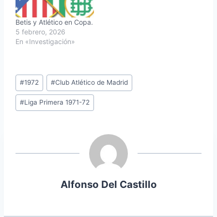
Betis y Atlético en Copa.
5 febrero, 2026
En «Investigación»
Etiquetas
#
1972
#
Club Atlético de Madrid
de
#
Liga Primera 1971-72
la
entrada:
Alfonso Del Castillo