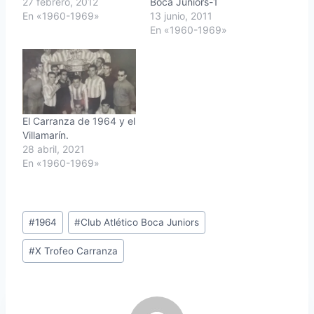
27 febrero, 2012
Boca Juniors-1
En «1960-1969»
13 junio, 2011
En «1960-1969»
El Carranza de 1964 y el
Villamarín.
28 abril, 2021
En «1960-1969»
Etiquetas
#
1964
#
Club Atlético Boca Juniors
de
#
X Trofeo Carranza
la
entrada: