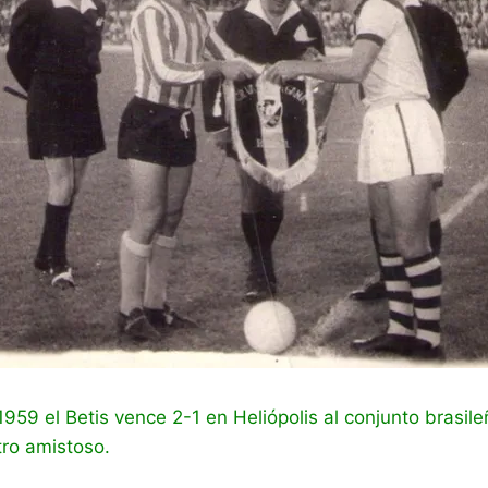
 1959 el Betis vence 2-1 en Heliópolis al conjunto brasil
ro amistoso.