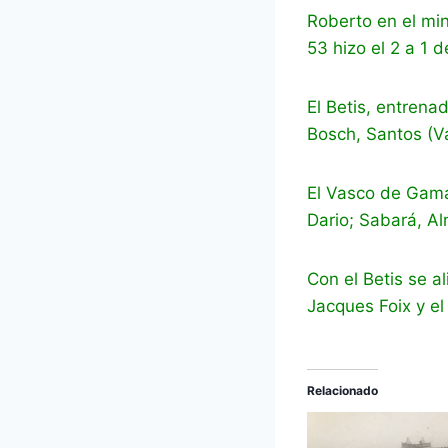
Roberto en el min
53 hizo el 2 a 1 de
El Betis, entrena
Bosch, Santos (Va
El Vasco de Gama,
Dario; Sabará, Al
Con el Betis se a
Jacques Foix y el
Relacionado