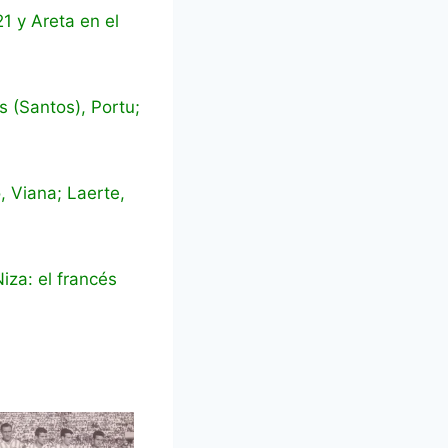
1 y Areta en el
s (Santos), Portu;
, Viana; Laerte,
iza: el francés