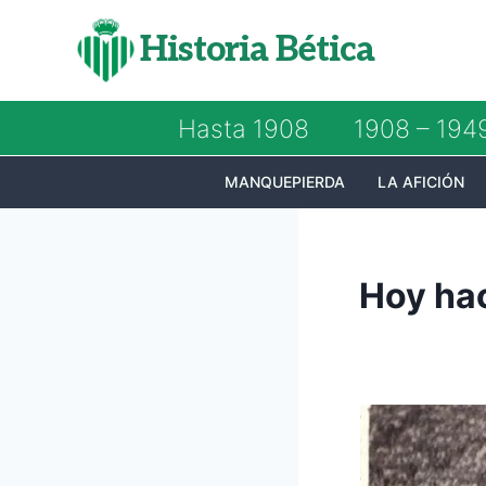
Saltar
Historia Bética
al
contenido
Hasta 1908
1908 – 194
MANQUEPIERDA
LA AFICIÓN
Hoy hac