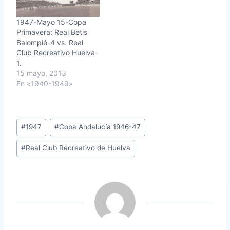
1947-Mayo 15-Copa
Primavera: Real Betis
Balompié-4 vs. Real
Club Recreativo Huelva-
1.
15 mayo, 2013
En «1940-1949»
Etiquetas
#
1947
#
Copa Andalucía 1946-47
de
#
Real Club Recreativo de Huelva
la
entrada: