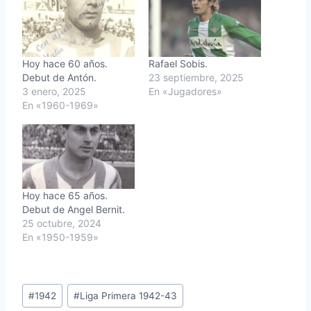
Hoy hace 60 años.
Rafael Sobis.
Debut de Antón.
23 septiembre, 2025
3 enero, 2025
En «Jugadores»
En «1960-1969»
Hoy hace 65 años.
Debut de Angel Bernit.
25 octubre, 2024
En «1950-1959»
Etiquetas
#
1942
#
Liga Primera 1942-43
de