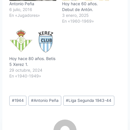
Antonio Peña
Hoy hace 60 años.
6 julio, 2016
Debut de Antón.
En «Jugadores»
3 enero, 2025
En «1960-1969»
Hoy hace 80 años. Betis
5 Xerez 1.
29 octubre, 2024
En «1940-1949»
Etiquetas
#
1944
#
Antonio Peña
#
Liga Segunda 1943-44
de
la
entrada: