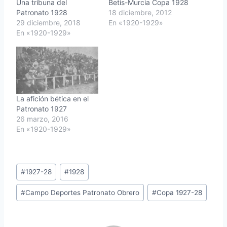
Una tribuna del
Betis-Murcia Copa 1928
Patronato 1928
18 diciembre, 2012
29 diciembre, 2018
En «1920-1929»
En «1920-1929»
La afición bética en el
Patronato 1927
26 marzo, 2016
En «1920-1929»
Etiquetas
#
1927-28
#
1928
de
#
Campo Deportes Patronato Obrero
#
Copa 1927-28
la
entrada: