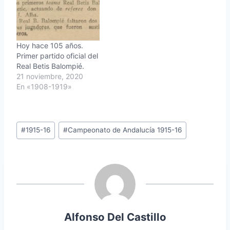
Hoy hace 105 años.
Primer partido oficial del
Real Betis Balompié.
21 noviembre, 2020
En «1908-1919»
Etiquetas
#
1915-16
#
Campeonato de Andalucía 1915-16
de
la
entrada:
Alfonso Del Castillo