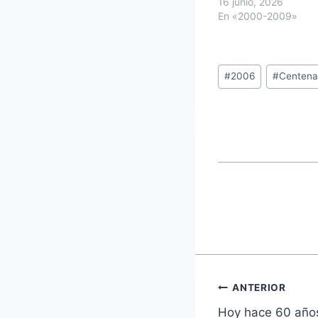
16 junio, 2026
En «2000-2009»
Etiquetas
#
2006
#
Centena
de
la
entrada:
Navegaci
ANTERIOR
Hoy hace 60 años.