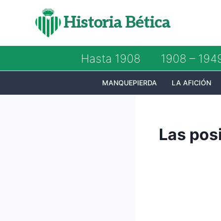
Saltar
Historia Bética
al
contenido
Hasta 1908
1908 – 194
MANQUEPIERDA
LA AFICIÓN
Las pos