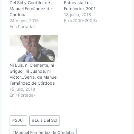
Del Sol y Gordillo, de
Entrevista Luis
Manuel Fernández de
Fernández 2001
Córdoba
18 junio, 2018
24 mayo, 2015
En «2000-2009»
En «Portada»
Ni Luis, ni Clemente, ni
Griguol, ni Juande, ni
Víctor…Serra, de Manuel
Fernández de Córdoba
15 julio, 2018
En «Portada»
Etiquetas
#
2001
#
Luis Del Sol
de
#
Manuel Fernández de Córdoba
la