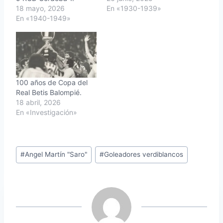
18 mayo, 2026
En «1930-1939»
En «1940-1949»
100 años de Copa del
Real Betis Balompié.
18 abril, 2026
En «Investigación»
Etiquetas
#
Angel Martín "Saro"
#
Goleadores verdiblancos
de
la
entrada: