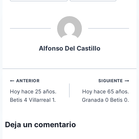
de
la
entrada:
Alfonso Del Castillo
Navegación
ANTERIOR
SIGUIENTE
Hoy hace 25 años.
Hoy hace 65 años.
de
Betis 4 Villarreal 1.
Granada 0 Betis 0.
entradas
Deja un comentario