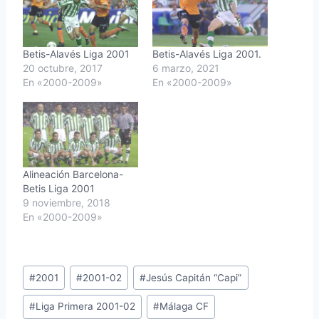
Betis-Alavés Liga 2001
Betis-Alavés Liga 2001.
20 octubre, 2017
6 marzo, 2021
En «2000-2009»
En «2000-2009»
Alineación Barcelona-
Betis Liga 2001
9 noviembre, 2018
En «2000-2009»
Etiquetas
#
2001
#
2001-02
#
Jesús Capitán “Capi”
de
#
Liga Primera 2001-02
#
Málaga CF
la