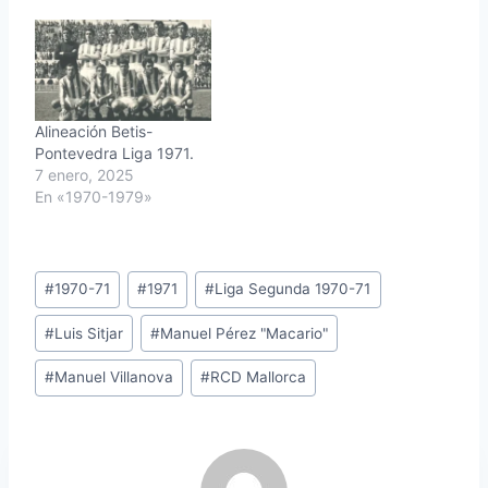
Alineación Betis-
Pontevedra Liga 1971.
7 enero, 2025
En «1970-1979»
Etiquetas
#
1970-71
#
1971
#
Liga Segunda 1970-71
de
#
Luis Sitjar
#
Manuel Pérez "Macario"
la
entrada:
#
Manuel Villanova
#
RCD Mallorca