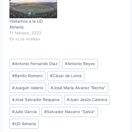
Visitamos a la UD
Almería.
11 febrero, 2023
En «Los rivales»
Etiquetas
#
Antonio Fernando Díaz
#
Antonio Reyes
de
#
Benito Romero
#
César de Loma
la
entrada:
#
Joaquín Valerio
#
José María Alvarez "Recha"
#
José Salvador Requena
#
Juan Jesús Cabrera
#
Julio García
#
Salvador Navarro "Salva"
#
UD Almería