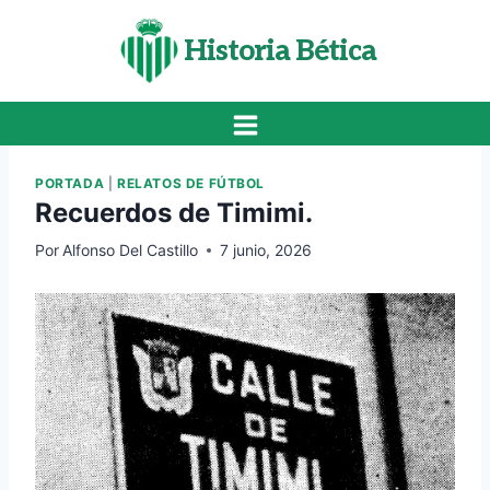
Saltar
al
Historia Bética
contenido
PORTADA
|
RELATOS DE FÚTBOL
Recuerdos de Timimi.
Por
Alfonso Del Castillo
7 junio, 2026