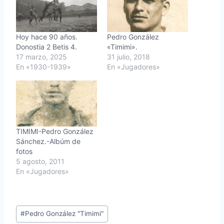
Hoy hace 90 años.
Pedro González
Donostia 2 Betis 4.
«Timimi».
17 marzo, 2025
31 julio, 2018
En «1930-1939»
En «Jugadores»
TIMIMI-Pedro González
Sánchez.-Albúm de
fotos
5 agosto, 2011
En «Jugadores»
Etiquetas
#
Pedro González "Timimi"
de