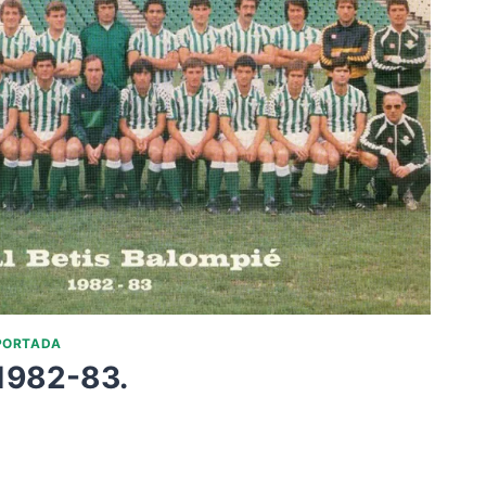
PORTADA
1982-83.