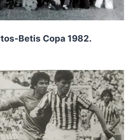
rtos-Betis Copa 1982.