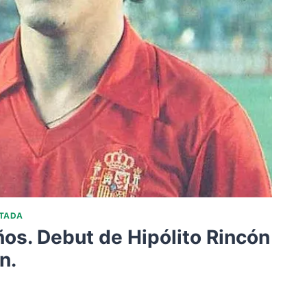
TADA
os. Debut de Hipólito Rincón
n.