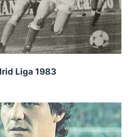
rid Liga 1983