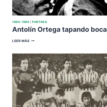
1980-1989
|
PORTADA
Antolín Ortega tapando boca
ANTOLÍN
LEER MÁS
ORTEGA
TAPANDO
BOCAS.
1983