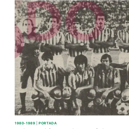
1983.
1980-1989
|
PORTADA