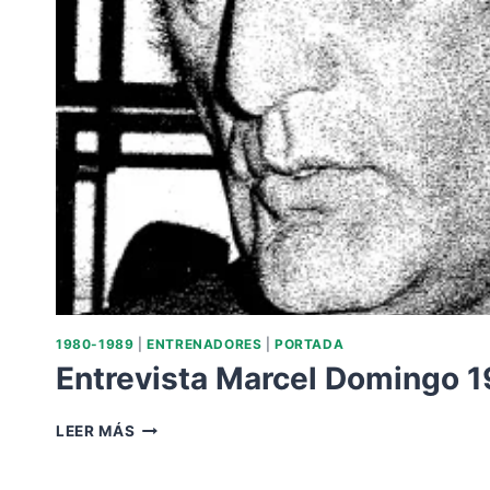
1980-1989
|
ENTRENADORES
|
PORTADA
Entrevista Marcel Domingo 
ENTREVISTA
LEER MÁS
MARCEL
DOMINGO