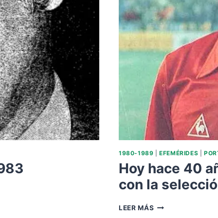
1980-1989
|
EFEMÉRIDES
|
POR
1983
Hoy hace 40 añ
con la selecció
HOY
LEER MÁS
HACE