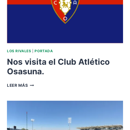
LOS RIVALES
|
PORTADA
Nos visita el Club Atlético
Osasuna.
NOS
LEER MÁS
VISITA
EL
CLUB
ATLÉTICO
OSASUNA.