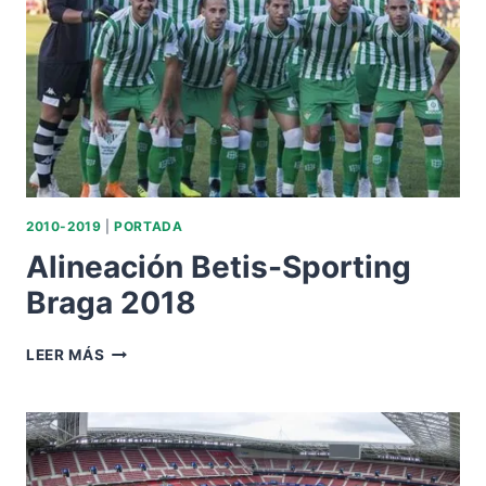
2010-2019
|
PORTADA
Alineación Betis-Sporting
Braga 2018
ALINEACIÓN
LEER MÁS
BETIS-
SPORTING
BRAGA
2018