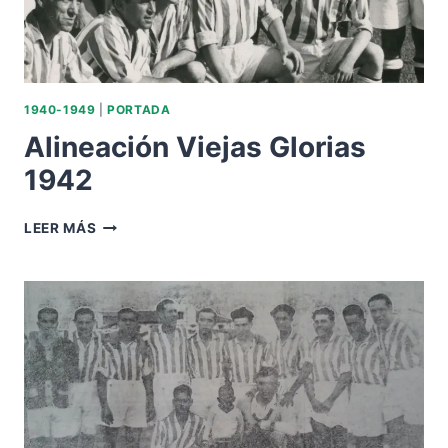
1940-1949
|
PORTADA
Alineación Viejas Glorias
1942
ALINEACIÓN
LEER MÁS
VIEJAS
GLORIAS
1942