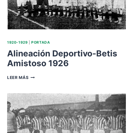
1920-1929
|
PORTADA
Alineación Deportivo-Betis
Amistoso 1926
ALINEACIÓN
LEER MÁS
DEPORTIVO-
BETIS
AMISTOSO
1926