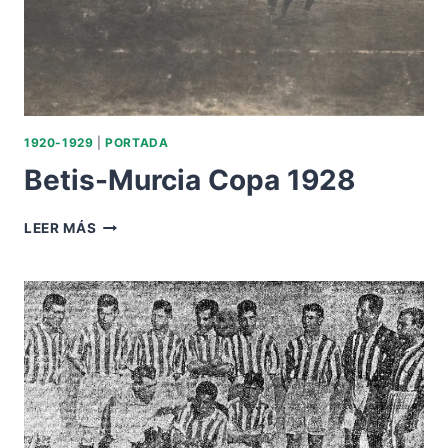
1920-1929
|
PORTADA
Betis-Murcia Copa 1928
BETIS-
LEER MÁS
MURCIA
COPA
1928