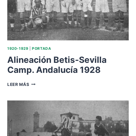
1920-1929
|
PORTADA
Alineación Betis-Sevilla
Camp. Andalucía 1928
ALINEACIÓN
LEER MÁS
BETIS-
SEVILLA
CAMP.
ANDALUCÍA
1928