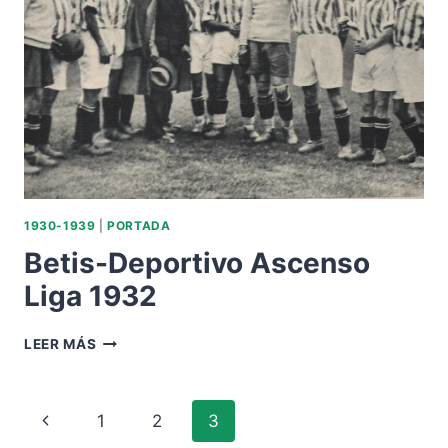
1930-1939
|
PORTADA
Betis-Deportivo Ascenso
Liga 1932
BETIS-
LEER MÁS
DEPORTIVO
ASCENSO
LIGA
Navegación
Página
1
2
3
1932