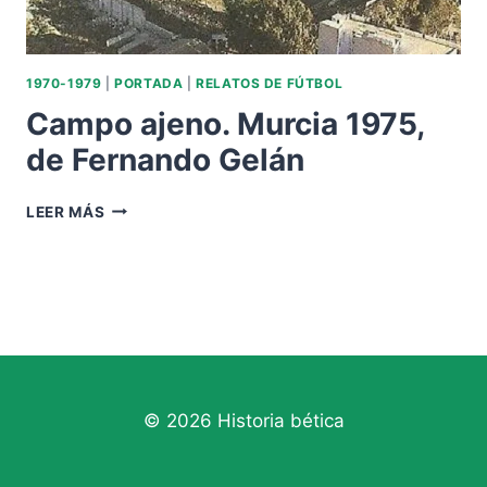
1970-1979
|
PORTADA
|
RELATOS DE FÚTBOL
Campo ajeno. Murcia 1975,
de Fernando Gelán
CAMPO
LEER MÁS
AJENO.
MURCIA
1975,
DE
FERNANDO
GELÁN
© 2026 Historia bética