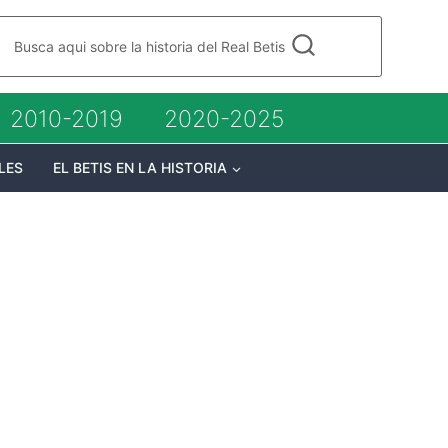
Busca aqui sobre la historia del Real Betis
2010-2019
2020-2025
LES
EL BETIS EN LA HISTORIA