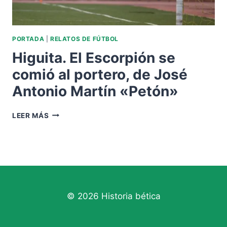
PORTADA
|
RELATOS DE FÚTBOL
Higuita. El Escorpión se
comió al portero, de José
Antonio Martín «Petón»
HIGUITA.
LEER MÁS
EL
ESCORPIÓN
SE
COMIÓ
AL
PORTERO,
DE
© 2026 Historia bética
JOSÉ
ANTONIO
MARTÍN