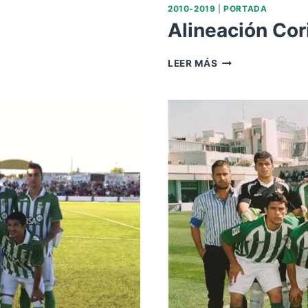
2010-2019
|
PORTADA
Alineación Cor
ALINEACIÓN
LEER MÁS
CORIA-
BETIS
2011.