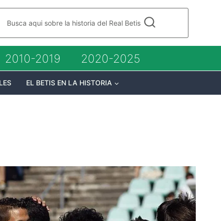
Busca aqui sobre la historia del Real Betis
2010-2019
2020-2025
LES
EL BETIS EN LA HISTORIA