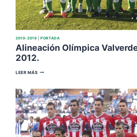
2010-2019
|
PORTADA
Alineación Olímpica Valverd
2012.
ALINEACIÓN
LEER MÁS
OLÍMPICA
VALVERDEÑA-
BETIS
2012.