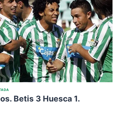
TADA
os. Betis 3 Huesca 1.