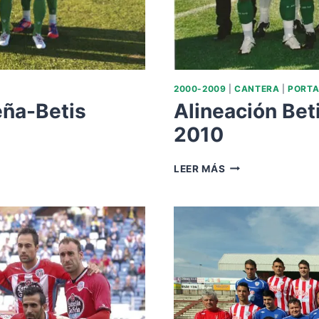
2000-2009
|
CANTERA
|
PORT
eña-Betis
Alineación Bet
2010
ALINEACIÓN
LEER MÁS
BETIS-
VALLADOLID
COPA
JUVENIL
2010