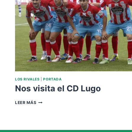
LOS RIVALES
|
PORTADA
Nos visita el CD Lugo
NOS
LEER MÁS
VISITA
EL
CD
LUGO