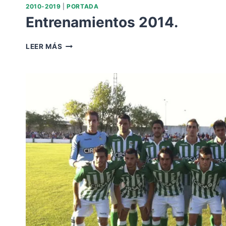
2010-2019
|
PORTADA
Entrenamientos 2014.
ENTRENAMIENTOS
LEER MÁS
2014.