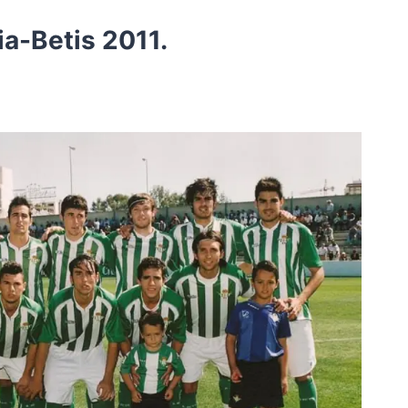
ia-Betis 2011.