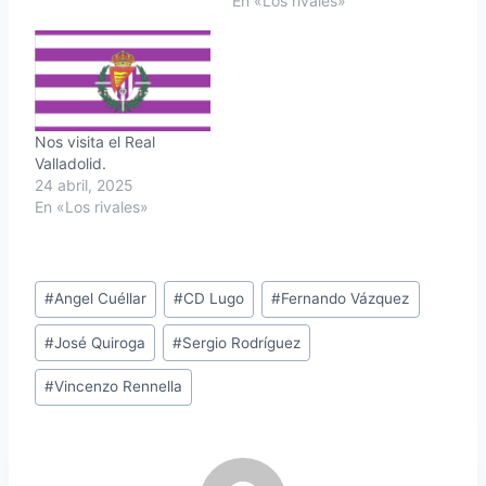
En «Los rivales»
Nos visita el Real
Valladolid.
24 abril, 2025
En «Los rivales»
Etiquetas
#
Angel Cuéllar
#
CD Lugo
#
Fernando Vázquez
de
#
José Quiroga
#
Sergio Rodríguez
la
entrada:
#
Vincenzo Rennella