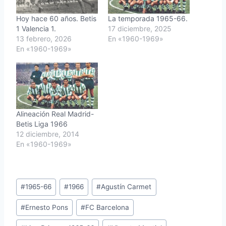
Hoy hace 60 años. Betis
La temporada 1965-66.
1 Valencia 1.
17 diciembre, 2025
13 febrero, 2026
En «1960-1969»
En «1960-1969»
Alineación Real Madrid-
Betis Liga 1966
12 diciembre, 2014
En «1960-1969»
Etiquetas
#
1965-66
#
1966
#
Agustín Carmet
de
#
Ernesto Pons
#
FC Barcelona
la
entrada: