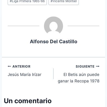
#
Liga Primera 1965-66
#
Vicente Montiel
Alfonso Del Castillo
Navegación
ANTERIOR
SIGUIENTE
Jesús María Irízar
El Betis aún puede
de
ganar la Recopa 1978
entradas
Un comentario