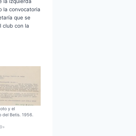
e la izquierda
o la convocatoria
taría que se
 club con la
oto y el
 del Betis. 1956.
59»