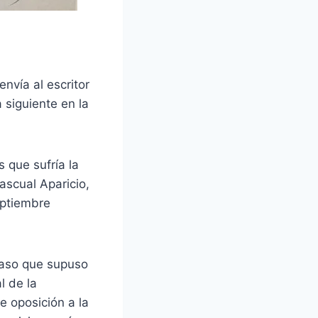
nvía al escritor
 siguiente en la
 que sufría la
ascual Aparicio,
eptiembre
acaso que supuso
l de la
 oposición a la