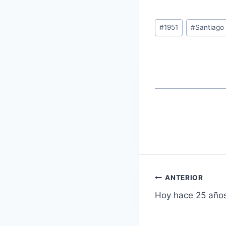
Etiquetas
#
1951
#
Santiago
de
la
entrada:
Navegaci
ANTERIOR
Hoy hace 25 años.
de
entradas