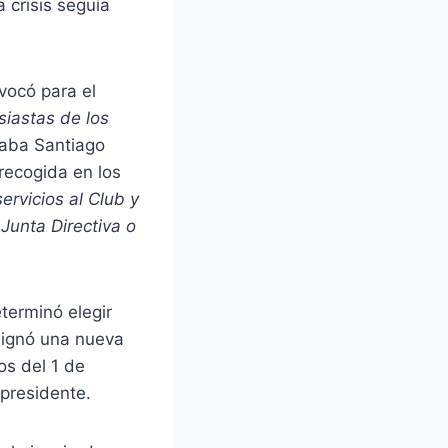
 crisis seguía
nvocó para el
siastas de los
taba Santiago
 recogida en los
ervicios al Club y
Junta Directiva o
terminó elegir
signó una nueva
os del 1 de
 presidente.