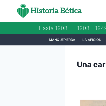
Saltar
Historia Bética
al
contenido
Hasta 1908
1908 – 194
MANQUEPIERDA
LA AFICIÓN
Una car