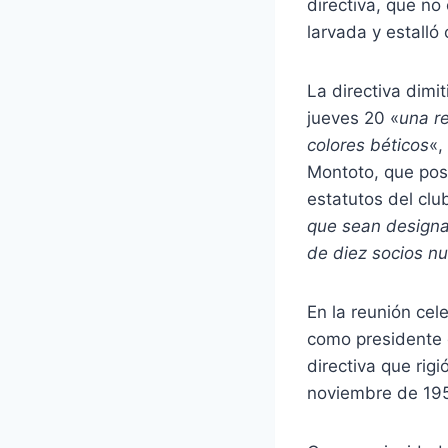
directiva, que no
larvada y estalló
La directiva dimit
jueves 20 «
una r
colores béticos
«,
Montoto, que pose
estatutos del club
que sean designad
de diez socios n
En la reunión cel
como presidente 
directiva que rigi
noviembre de 195