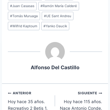
#
Juan Casasas
#
Ramón María Calderé
#
Tomás Muruaga
#
UE Sant Andreu
#
Wilfrid Kaptoum
#
Yanko Daucik
Alfonso Del Castillo
Navegación
ANTERIOR
SIGUIENTE
Hoy hace 35 años.
Hoy hace 115 años.
de
Recreativo 2 Betis 1.
Nace Antonio Conde.