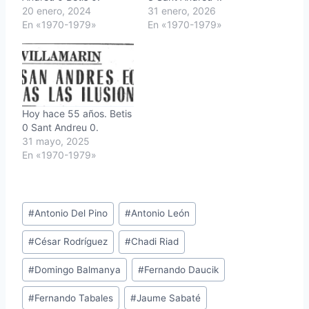
20 enero, 2024
31 enero, 2026
En «1970-1979»
En «1970-1979»
Hoy hace 55 años. Betis
0 Sant Andreu 0.
31 mayo, 2025
En «1970-1979»
Etiquetas
#
Antonio Del Pino
#
Antonio León
de
#
César Rodríguez
#
Chadi Riad
la
entrada:
#
Domingo Balmanya
#
Fernando Daucik
#
Fernando Tabales
#
Jaume Sabaté