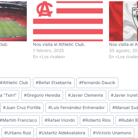
Club.
Nos visita el Athletic Club.
Nos visita el A
1 febrero, 2025
30 agosto, 2
En «Los rivales»
En «Los rivale
#
Athletic Club
#
Beñat Etxebarria
#
Fernando Daucik
 "Txirri"
#
Gregorio Heredia
#
Javier Clemente
#
Javier Irure
#
Juan Cruz Portilla
#
Luis Fernández-Entrenador
#
Manuel Su
#
Martim Francisco
#
Rafael Iriondo
#
Roberto Ríos
#
Rubén B
#
Urbano Ruiz
#
Ustaritz Aldekoatalora
#
Victorio Unamuno