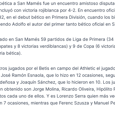
a bética a San Mamés fue un encuentro amistoso disput
cluyó con victoria rojiblanca por 4-2. En encuentro ofici
, en el debut bético en Primera División, cuando los b
iendo Adolfo el autor del primer tanto bético oficial en
utado en San Mamés 59 partidos de Liga de Primera (34 
pates y 8 victorias verdiblancas) y 9 de Copa (6 victoria
ria bética).
ros jugados por el Betis en campo del Athletic el jugad
s José Ramón Esnaola, que lo hizo en 12 ocasiones, seg
rdeñosa y Joaquín Sánchez, que lo hicieron en 10. Los 
 obtenido son Jorge Molina, Ricardo Oliveira, Hipólito
tos cada uno de ellos. Y es Lorenzo Serra quien más vec
en 7 ocasiones, mientras que Ferenc Szusza y Manuel Pel