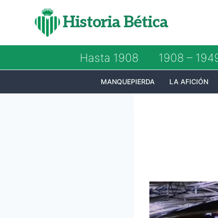
Saltar
Historia Bética
al
contenido
Hasta 1908
1908 – 194
MANQUEPIERDA
LA AFICIÓN