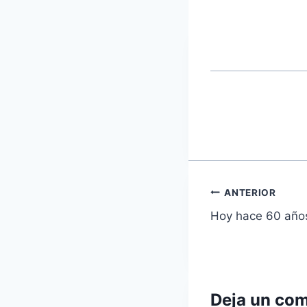
Navegaci
ANTERIOR
Hoy hace 60 años.
de
entradas
Deja un com