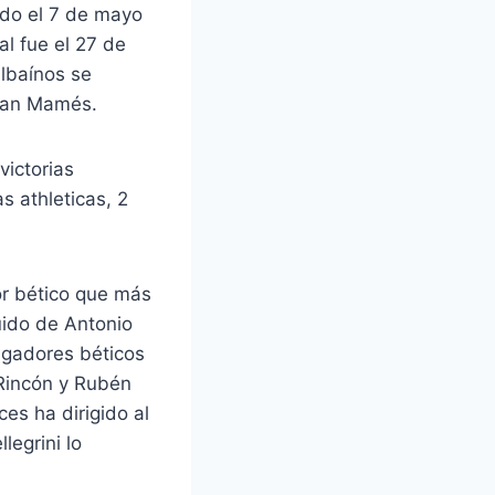
ado el 7 de mayo
al fue el 27 de
ilbaínos se
 San Mamés.
victorias
s athleticas, 2
or bético que más
uido de Antonio
jugadores béticos
 Rincón y Rubén
es ha dirigido al
legrini lo