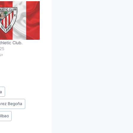
thletic Club.
025
s»
ta
árez Begoña
ilbao