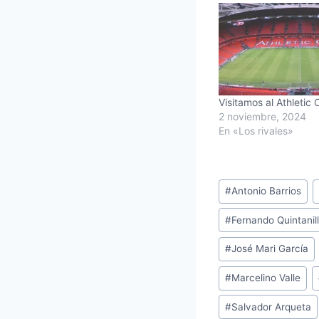
Visitamos al Athletic 
2 noviembre, 2024
En «Los rivales»
Etiquetas
#
Antonio Barrios
de
#
Fernando Quintanilla
la
entrada:
#
José Mari García
#
Marcelino Valle
#
Salvador Arqueta