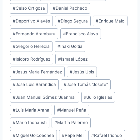
de
#
Celso Ortigosa
#
Daniel Pacheco
la
entrada:
#
Deportivo Alavés
#
Diego Segura
#
Enrique Malo
#
Fernando Aramburu
#
Francisco Alava
#
Gregorio Heredia
#
Iñaki Goitia
#
Isidoro Rodríguez
#
Ismael López
#
Jesús María Fernández
#
Jesús Ubis
#
José Luis Barandica
#
José Tomás "Josete"
#
Juan Manuel Gómez "Juanma"
#
Julio Iglesias
#
Luis María Arana
#
Manuel Peña
#
Mario Inchausti
#
Martín Palermo
#
Miguel Goicoechea
#
Pepe Mel
#
Rafael Iriondo