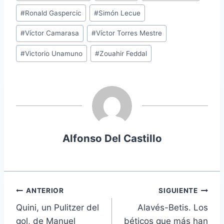
#
Ronald Gaspercic
#
Simón Lecue
#
Víctor Camarasa
#
Víctor Torres Mestre
#
Victorio Unamuno
#
Zouahir Feddal
Alfonso Del Castillo
Navegación
ANTERIOR
SIGUIENTE
Quini, un Pulitzer del
Alavés-Betis. Los
de
gol, de Manuel
béticos que más han