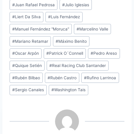
#
Juan Rafael Pedrosa
#
Julio Iglesias
#
Liert Da Silva
#
Luis Fernández
#
Manuel Fernández "Moruca"
#
Marcelino Valle
#
Mariano Retamar
#
Máximo Benito
#
Oscar Arpón
#
Patrick O´Connell
#
Pedro Areso
#
Quique Setién
#
Real Racing Club Santander
#
Rubén Bilbao
#
Rubén Castro
#
Rufino Larrinoa
#
Sergio Canales
#
Washington Tais