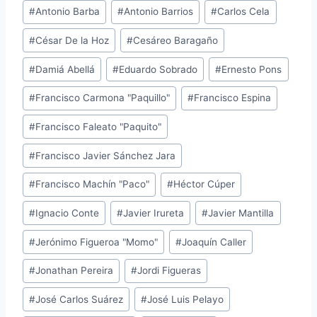
#
Antonio Barba
#
Antonio Barrios
#
Carlos Cela
la
entrada:
#
César De la Hoz
#
Cesáreo Baragaño
#
Damiá Abellá
#
Eduardo Sobrado
#
Ernesto Pons
#
Francisco Carmona "Paquillo"
#
Francisco Espina
#
Francisco Faleato "Paquito"
#
Francisco Javier Sánchez Jara
#
Francisco Machín "Paco"
#
Héctor Cúper
#
Ignacio Conte
#
Javier Irureta
#
Javier Mantilla
#
Jerónimo Figueroa "Momo"
#
Joaquín Caller
#
Jonathan Pereira
#
Jordi Figueras
#
José Carlos Suárez
#
José Luis Pelayo