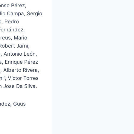
onso Pérez,
lio Campa, Sergio
s, Pedro
 Fernández,
Greus, Mario
Robert Jarni,
, Antonio León,
a, Enrique Pérez
, Alberto Rivera,
”, Víctor Torres
n Jose Da Silva.
ández, Guus