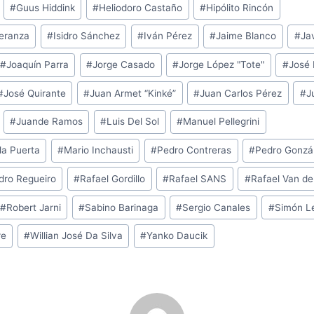
#
Guus Hiddink
#
Heliodoro Castaño
#
Hipólito Rincón
peranza
#
Isidro Sánchez
#
Iván Pérez
#
Jaime Blanco
#
Ja
#
Joaquín Parra
#
Jorge Casado
#
Jorge López "Tote"
#
José 
#
José Quirante
#
Juan Armet “Kinké”
#
Juan Carlos Pérez
#
J
#
Juande Ramos
#
Luis Del Sol
#
Manuel Pellegrini
la Puerta
#
Mario Inchausti
#
Pedro Contreras
#
Pedro Gonzál
dro Regueiro
#
Rafael Gordillo
#
Rafael SANS
#
Rafael Van de
#
Robert Jarni
#
Sabino Barinaga
#
Sergio Canales
#
Simón L
re
#
Willian José Da Silva
#
Yanko Daucik