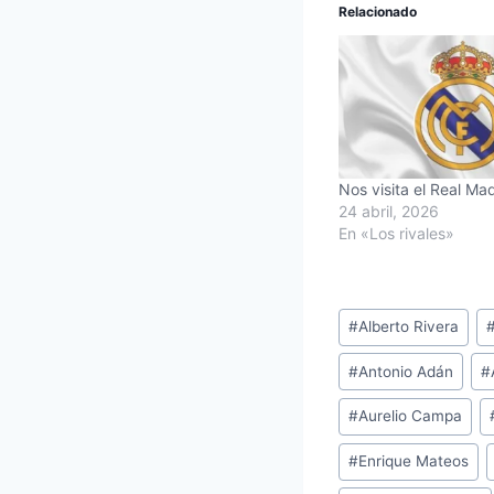
Relacionado
Nos visita el Real Ma
24 abril, 2026
En «Los rivales»
Etiquetas
#
Alberto Rivera
de
#
Antonio Adán
#
la
entrada:
#
Aurelio Campa
#
Enrique Mateos