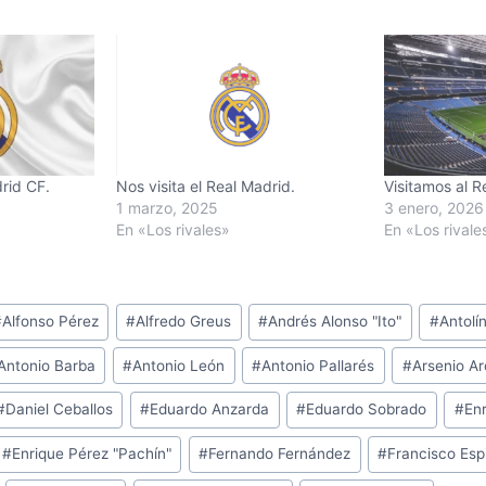
drid CF.
Nos visita el Real Madrid.
Visitamos al R
1 marzo, 2025
3 enero, 2026
En «Los rivales»
En «Los rivale
#
Alfonso Pérez
#
Alfredo Greus
#
Andrés Alonso "Ito"
#
Antolí
Antonio Barba
#
Antonio León
#
Antonio Pallarés
#
Arsenio A
#
Daniel Ceballos
#
Eduardo Anzarda
#
Eduardo Sobrado
#
En
#
Enrique Pérez "Pachín"
#
Fernando Fernández
#
Francisco Esp