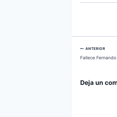
Navegaci
ANTERIOR
Fallece Fernando
de
entradas
Deja un com