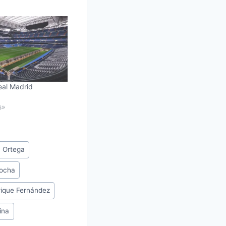
eal Madrid
s»
n Ortega
rocha
rique Fernández
ina