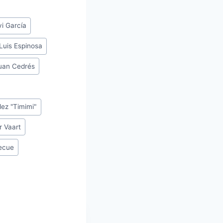
vi García
Luis Espinosa
uan Cedrés
ez "Timimi"
r Vaart
ecue