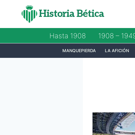
Saltar
Historia Bética
al
contenido
Hasta 1908
1908 – 194
MANQUEPIERDA
LA AFICIÓN