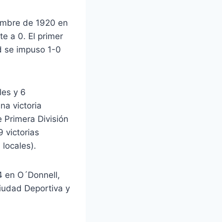
iembre de 1920 en
e a 0. El primer
d se impuso 1-0
les y 6
na victoria
e Primera División
9 victorias
locales).
4 en O´Donnell,
Ciudad Deportiva y