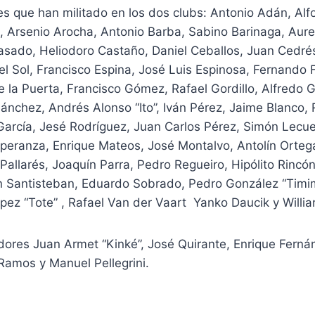
es que han militado en los dos clubs: Antonio Adán, Alf
 Arsenio Arocha, Antonio Barba, Sabino Barinaga, Aure
asado, Heliodoro Castaño, Daniel Ceballos, Juan Cedré
el Sol, Francisco Espina, José Luis Espinosa, Fernando
 la Puerta, Francisco Gómez, Rafael Gordillo, Alfredo 
 Sánchez, Andrés Alonso “Ito”, Iván Pérez, Jaime Blanco, 
García, Jesé Rodríguez, Juan Carlos Pérez, Simón Lecue
speranza, Enrique Mateos, José Montalvo, Antolín Orteg
 Pallarés, Joaquín Parra, Pedro Regueiro, Hipólito Rincón
n Santisteban, Eduardo Sobrado, Pedro González “Timimi
ez “Tote” , Rafael Van der Vaart Yanko Daucik y Willia
adores Juan Armet “Kinké”, José Quirante, Enrique Fern
Ramos y Manuel Pellegrini.