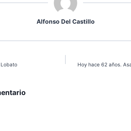
Alfonso Del Castillo
ón
 Lobato
Hoy hace 62 años. As
entario