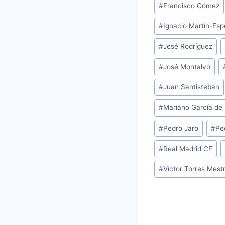
#
Francisco Gómez
#
Ignacio Martín-Es
#
Jesé Rodríguez
#
José Montalvo
#
Juan Santisteban
#
Mariano García de 
#
Pedro Jaro
#
Pe
#
Real Madrid CF
#
Víctor Torres Mest