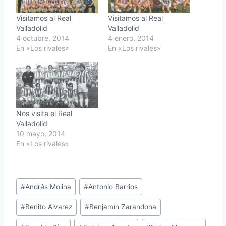
Visitamos al Real
Visitamos al Real
Valladolid
Valladolid
4 octubre, 2014
4 enero, 2014
En «Los rivales»
En «Los rivales»
Nos visita el Real
Valladolid
10 mayo, 2014
En «Los rivales»
Etiquetas
#
Andrés Molina
#
Antonio Barrios
de
#
Benito Alvarez
#
Benjamín Zarandona
la
entrada: