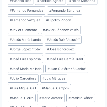
#
Eusebio Ríos
#
Fabricio Agosto
#
Felipe Mesones
#
Fernando Fernández
#
Fernando Sánchez
#
Fernando Vázquez
#
Hipólito Rincón
#
Javier Clemente
#
Javier Sánchez Vallés
#
Jesús María Landa
#
Jesús Ruiz "Jesusín"
#
Jorge López "Tote"
#
José Bohórquez
#
José Luis Espinosa
#
José Luis García Traid
#
José María Mellado
#
Juan Gutiérrez "Juanito"
#
Julio Cardeñosa
#
Luis Márquez
#
Luis Miguel Gail
#
Manuel Campos
#
Manuel Hierro
#
Mario Alvarez
#
Patricio Yáñez