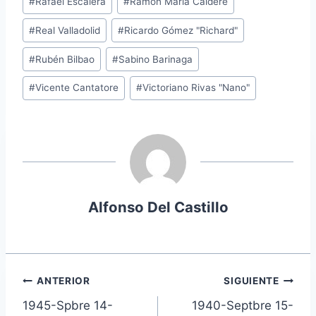
#
Rafael Escalera
#
Ramón María Calderé
#
Real Valladolid
#
Ricardo Gómez "Richard"
#
Rubén Bilbao
#
Sabino Barinaga
#
Vicente Cantatore
#
Victoriano Rivas "Nano"
Alfonso Del Castillo
Navegación
ANTERIOR
SIGUIENTE
1945-Spbre 14-
1940-Septbre 15-
de