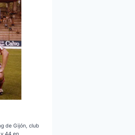
g de Gijón, club
 y 44 en