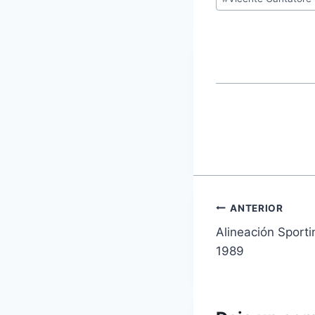
Navegaci
ANTERIOR
Alineación Sporti
de
1989
entradas