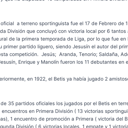
 oficial a terreno sportinguista fue el 17 de Febrero de 
a División que concluyó con victoria local por 6 tantos 
ural de la primera temporada de Liga, por lo que fue en
u primer partido liguero, siendo Jesusín el autor del pri
 esta competición. Jesús; Aranda, Tenorio; Saldaña, Ad
esusín, Enrique y Manolín fueron los 11 debutantes en el
eriormente, en 1922, el Betis ya había jugado 2 amisto
de 35 partidos oficiales los jugados por el Betis en terr
3 encuentros en Primera División ( 13 victorias sporting
cas), 1 encuentro de promoción a Primera ( victoria del Be
nda División ( 6 victorias locales, 1 empate y 1 victoria