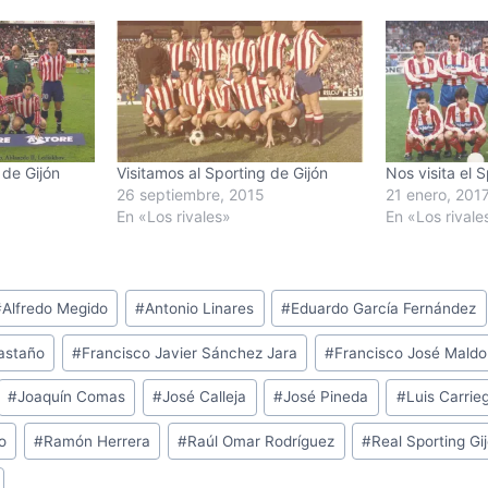
 de Gijón
Visitamos al Sporting de Gijón
Nos visita el 
26 septiembre, 2015
21 enero, 201
En «Los rivales»
En «Los rivale
#
Alfredo Megido
#
Antonio Linares
#
Eduardo García Fernández
Castaño
#
Francisco Javier Sánchez Jara
#
Francisco José Mald
#
Joaquín Comas
#
José Calleja
#
José Pineda
#
Luis Carrie
o
#
Ramón Herrera
#
Raúl Omar Rodríguez
#
Real Sporting Gi