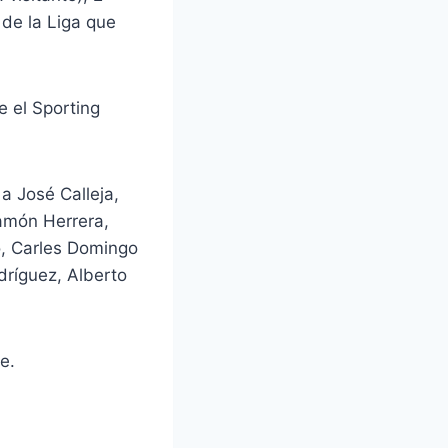
 de la Liga que
e el Sporting
a José Calleja,
amón Herrera,
o, Carles Domingo
dríguez, Alberto
e.