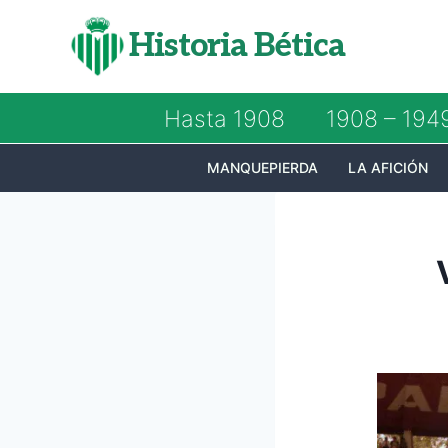
Saltar
Historia Bética
al
contenido
Hasta 1908
1908 – 194
MANQUEPIERDA
LA AFICIÓN