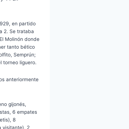
1929, en partido
a 2. Se trataba
 El Molinón donde
mer tanto bético
olfito, Semprún;
 torneo liguero.
sos anteriormente
eno gijonés,
uistas, 6 empates
tis), 8
 visitante), 2