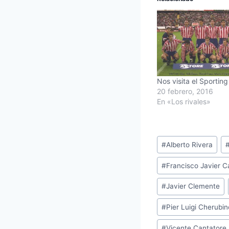
Nos visita el Sporting
20 febrero, 2016
En «Los rivales»
Etiquetas
#
Alberto Rivera
de
#
Francisco Javier 
la
entrada:
#
Javier Clemente
#
Pier Luigi Cherubin
#
Vicente Cantatore