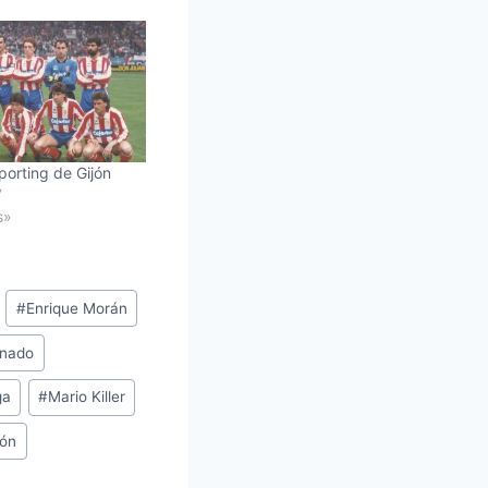
Sporting de Gijón
7
s»
#
Enrique Morán
onado
ga
#
Mario Killer
jón