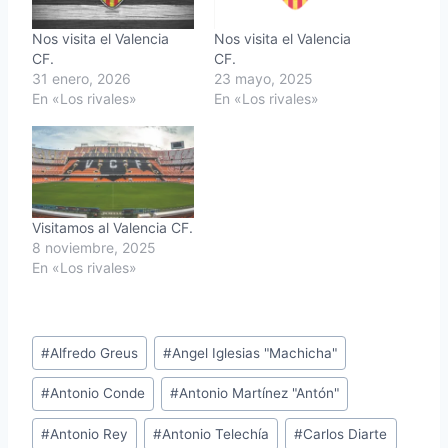
Nos visita el Valencia
Nos visita el Valencia
CF.
CF.
31 enero, 2026
23 mayo, 2025
En «Los rivales»
En «Los rivales»
Visitamos al Valencia CF.
8 noviembre, 2025
En «Los rivales»
Etiquetas
#
Alfredo Greus
#
Angel Iglesias "Machicha"
de
#
Antonio Conde
#
Antonio Martínez "Antón"
la
entrada:
#
Antonio Rey
#
Antonio Telechía
#
Carlos Diarte