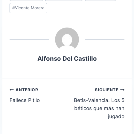
#
Vicente Morera
Alfonso Del Castillo
Navegación
ANTERIOR
SIGUIENTE
Fallece Pitilo
Betis-Valencia. Los 5
de
béticos que más han
entradas
jugado