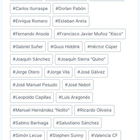
#
Carlos Iturraspe
#
Dorlan Pabón
#
Enrique Romero
#
Esteban Areta
#
Fernando Ansola
#
Francisco Javier Muñoz "Xisco"
#
Gabriel Suñer
#
Guus Hiddink
#
Héctor Cúper
#
Joaquín Sánchez
#
Joaquín Sierra "Quino"
#
Jorge Otero
#
Jorge Vila
#
José Gálvez
#
José Manuel Pesudo
#
José Nebot
#
Leopoldo Capillas
#
Luis Aragonés
#
Manuel Hernández "Nolito"
#
Ricardo Oliveira
#
Sabino Barinaga
#
Salustiano Sánchez
#
Simón Lecue
#
Stephen Sunny
#
Valencia CF