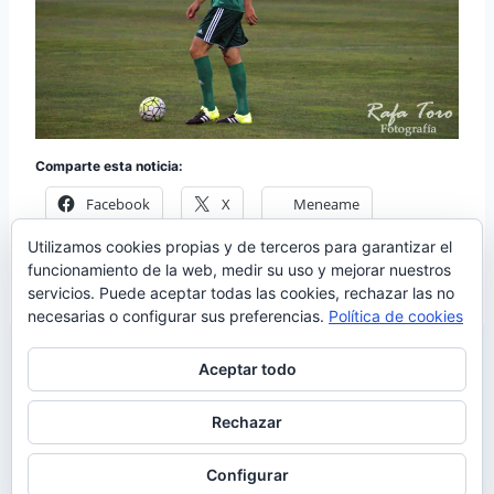
Comparte esta noticia:
Facebook
X
Meneame
Utilizamos cookies propias y de terceros para garantizar el
Más
funcionamiento de la web, medir su uso y mejorar nuestros
servicios. Puede aceptar todas las cookies, rechazar las no
necesarias o configurar sus preferencias.
Política de cookies
Aceptar todo
Rechazar
© 2026 Manquepierda - Tema para WordPress
por
Kadence WP
Configurar