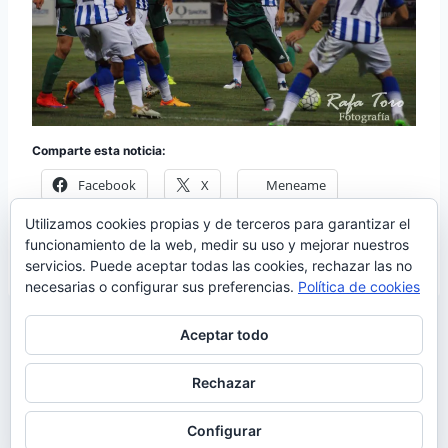
Comparte esta noticia:
Facebook
X
Meneame
Utilizamos cookies propias y de terceros para garantizar el
Más
funcionamiento de la web, medir su uso y mejorar nuestros
servicios. Puede aceptar todas las cookies, rechazar las no
necesarias o configurar sus preferencias.
Política de cookies
Aceptar todo
Rechazar
© 2026 Manquepierda - Tema para WordPress
por
Kadence WP
Configurar