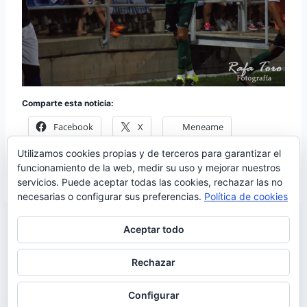
Comparte esta noticia:
Facebook
X
Meneame
Utilizamos cookies propias y de terceros para garantizar el
Más
funcionamiento de la web, medir su uso y mejorar nuestros
servicios. Puede aceptar todas las cookies, rechazar las no
necesarias o configurar sus preferencias.
Política de cookies
Aceptar todo
Rechazar
© 2026 Manquepierda - Tema para WordPress
por
Kadence WP
Configurar