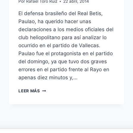
Por
Rafael Toro Ruiz
22 abril, 2014
El defensa brasileño del Real Betis,
Paulao, ha querido hacer unas
declaraciones a los medios oficiales del
club heliopolitano para así analizar lo
ocurrido en el partido de Vallecas.
Paulao fue el protagonista en el partido
del domingo, ya que tuvo dos graves
errores en el partido frente al Rayo en
apenas diez minutos y,…
PAULAO:
LEER MÁS
«SIEMPRE
HE
INTENTADO
DARLO
TODO
POR