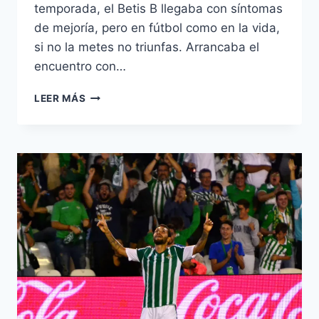
temporada, el Betis B llegaba con síntomas
de mejoría, pero en fútbol como en la vida,
si no la metes no triunfas. Arrancaba el
encuentro con…
SIN
LEER MÁS
GOLES
NO
HAY
PARAÍSO.
S.ATLÉTICO
1
–
BETIS
B
0