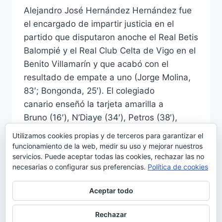
Alejandro José Hernández Hernández fue
el encargado de impartir justicia en el
partido que disputaron anoche el Real Betis
Balompié y el Real Club Celta de Vigo en el
Benito Villamarín y que acabó con el
resultado de empate a uno (Jorge Molina,
83′; Bongonda, 25′). El colegiado
canario enseñó la tarjeta amarilla a
Bruno (16′), N’Diaye (34′), Petros (38′),
Jorge…
Utilizamos cookies propias y de terceros para garantizar el
funcionamiento de la web, medir su uso y mejorar nuestros
EL
LEER MÁS
servicios. Puede aceptar todas las cookies, rechazar las no
ACTA
necesarias o configurar sus preferencias.
Política de cookies
DE
HERNÁNDEZ
Aceptar todo
HERNÁNDEZ:
REAL
BETIS-
Rechazar
© 2026 Manquepierda - Tema para WordPress